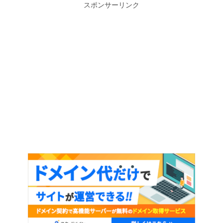
質)
スポンサーリンク
説
個
明
2.
追
加
情
報