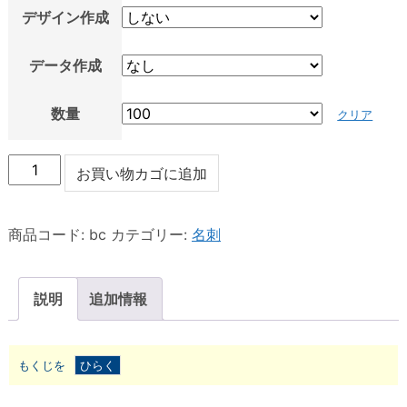
デザイン作成
データ作成
数量
クリア
名
お買い物カゴに追加
刺
(マ
商品コード:
bc
カテゴリー:
名刺
ッ
ト、
説明
追加情報
コ
ー
ト、
もくじを
上
1.